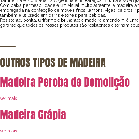
Também é encontrada na Argentina e no Paraguai. É uma árvore qu
Com baixa permeabilidade e um visual muito atraente, a madeira am
empregada na confecção de móveis finos, lambris, vigas, caibros, 
também é utilizado em barris e toneis para bebidas.
Resistente, bonita, uniforme e brilhante: a madeira amendoim é u
garante que todos os nossos produtos são resistentes e tornam seus
OUTROS TIPOS DE MADEIRA
Madeira Peroba de Demolição
ver mais
Madeira Grápia
ver mais