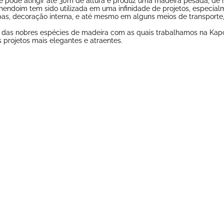
e pode atingir até 30m de altura e produz uma madeira pesada, de
endoim tem sido utilizada em uma infinidade de projetos, especial
ripas, decoração interna, e até mesmo em alguns meios de transpor
ma das nobres espécies de madeira com as quais trabalhamos na Kap
 projetos mais elegantes e atraentes.