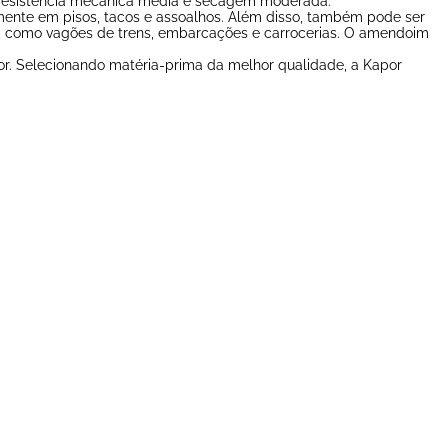
 resistência mecânica média e secagem moderada.
mente em pisos, tacos e assoalhos. Além disso, também pode ser
te, como vagões de trens, embarcações e carrocerias. O amendoim
or. Selecionando matéria-prima da melhor qualidade, a Kapor