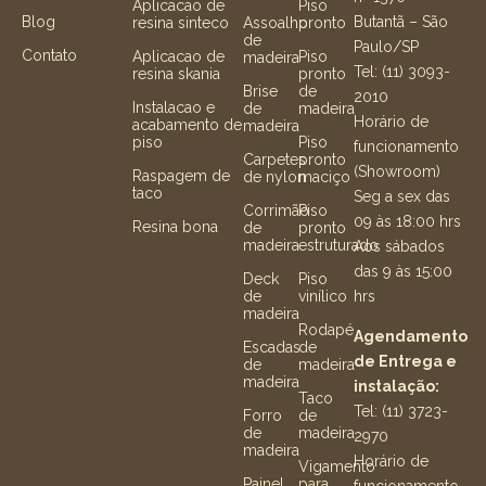
Aplicacao de
Piso
Butantã – São
Blog
resina sinteco
Assoalho
pronto
de
Paulo/SP
Contato
Aplicacao de
Piso
madeira
Tel: (11) 3093-
resina skania
pronto
Brise
de
2010
Instalacao e
de
madeira
Horário de
acabamento de
madeira
piso
Piso
funcionamento
Carpetes
pronto
(Showroom)
Raspagem de
de nylon
maciço
taco
Seg a sex das
Corrimão
Piso
09 às 18:00 hrs
Resina bona
de
pronto
madeira
estruturado
Aos sábados
das 9 às 15:00
Deck
Piso
hrs
de
vinílico
madeira
Rodapé
Agendamento
Escadas
de
de Entrega e
de
madeira
madeira
instalação:
Taco
Tel: (11) 3723-
Forro
de
de
madeira
2970
madeira
Horário de
Vigamento
Painel
para