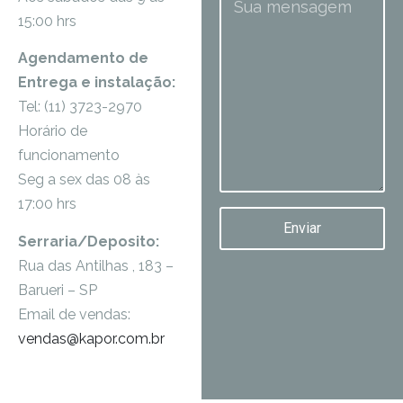
15:00 hrs
Agendamento de
Entrega e instalação:
Tel: (11) 3723-2970
Horário de
funcionamento
Seg a sex das 08 às
17:00 hrs
Enviar
Serraria/Deposito:
Rua das Antilhas , 183 –
Barueri – SP
Email de vendas:
vendas@kapor.com.br