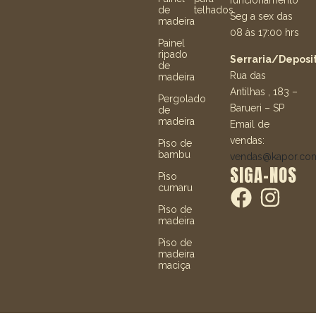
funcionamento
de
telhados
Seg a sex das
madeira
08 às 17:00 hrs
Painel
ripado
Serraria/Deposit
de
Rua das
madeira
Antilhas , 183 –
Pergolado
Barueri – SP
de
madeira
Email de
vendas:
Piso de
bambu
vendas@kapor.co
SIGA-NOS
Piso
cumaru
Piso de
madeira
Piso de
madeira
maciça