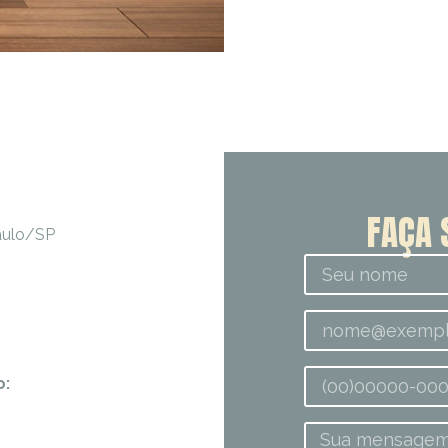
FAÇA 
Paulo/SP
o: