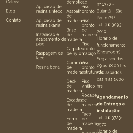
Galeira
demolicao
nº 1370 –
Aplicacao de
Piso
Butantã – São
Blog
resina sinteco
Assoalho
pronto
de
Paulo/SP
Contato
Aplicacao de
Piso
madeira
Tel: (11) 3093-
resina skania
pronto
Brise
de
2010
Instalacao e
de
madeira
Horário de
acabamento de
madeira
piso
Piso
funcionamento
Carpetes
pronto
(Showroom)
Raspagem de
de nylon
maciço
taco
Seg a sex das
Corrimão
Piso
09 às 18:00 hrs
Resina bona
de
pronto
madeira
estruturado
Aos sábados
das 9 às 15:00
Deck
Piso
hrs
de
vinílico
madeira
Rodapé
Agendamento
Escadas
de
de Entrega e
de
madeira
madeira
instalação:
Taco
Tel: (11) 3723-
Forro
de
de
madeira
2970
madeira
Horário de
Vigamento