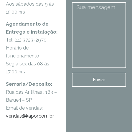
Aos sábados das 9 às
15:00 hrs
Agendamento de
Entrega e instalação:
Tel: (11) 3723-2970
Horário de
funcionamento
Seg a sex das 08 às
17:00 hrs
Enviar
Serraria/Deposito:
Rua das Antilhas , 183 –
Barueri – SP
Email de vendas:
vendas@kapor.com.br