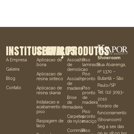
INSTITUCIONAL
SERVIÇOS
PRODUTOS
Showroom
A Empresa
Aplicacao de
Assoalho
Piso
Rua Alvarenga,
bona
de
laminado
Galeira
demolicao
nº 1370 –
Aplicacao de
Piso
Butantã – São
Blog
resina sinteco
Assoalho
pronto
de
Paulo/SP
Contato
Aplicacao de
Piso
madeira
Tel: (11) 3093-
resina skania
pronto
Brise
de
2010
Instalacao e
de
madeira
Horário de
acabamento de
madeira
piso
Piso
funcionamento
Carpetes
pronto
(Showroom)
Raspagem de
de nylon
maciço
taco
Seg a sex das
Corrimão
Piso
09 às 18:00 hrs