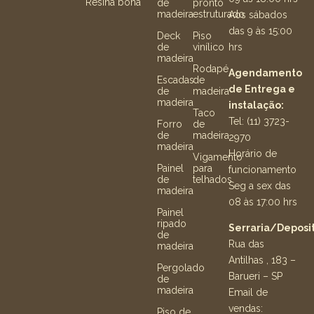
Resina bona
de
pronto
madeira
estruturado
Aos sábados
das 9 às 15:00
Deck
Piso
hrs
de
vinílico
madeira
Rodapé
Agendamento
Escadas
de
de Entrega e
de
madeira
madeira
instalação:
Taco
Tel: (11) 3723-
Forro
de
de
madeira
2970
madeira
Horário de
Vigamento
Painel
para
funcionamento
de
telhados
Seg a sex das
madeira
08 às 17:00 hrs
Painel
ripado
Serraria/Deposit
de
Rua das
madeira
Antilhas , 183 –
Pergolado
Barueri – SP
de
madeira
Email de
vendas:
Piso de