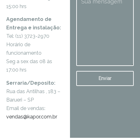
15:00 hrs
Agendamento de
Entrega e instalação:
Tel: (11) 3723-2970
Horário de
funcionamento
Seg a sex das 08 às
17:00 hrs
Enviar
Serraria/Deposito:
Rua das Antilhas , 183 –
Barueri – SP
Email de vendas:
vendas@kapor.com.br