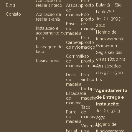
Aplicacao de
Piso
Butantã – São
Blog
resina sinteco
Assoalho
pronto
de
Paulo/SP
Contato
Aplicacao de
Piso
madeira
Tel: (11) 3093-
resina skania
pronto
Brise
de
2010
Instalacao e
de
madeira
Horário de
acabamento de
madeira
piso
Piso
funcionamento
Carpetes
pronto
(Showroom)
Raspagem de
de nylon
maciço
taco
Seg a sex das
Corrimão
Piso
09 às 18:00 hrs
Resina bona
de
pronto
madeira
estruturado
Aos sábados
das 9 às 15:00
Deck
Piso
hrs
de
vinílico
madeira
Rodapé
Agendamento
Escadas
de
de Entrega e
de
madeira
madeira
instalação:
Taco
Tel: (11) 3723-
Forro
de
de
madeira
2970
madeira
Horário de
Vigamento
Painel
para
funcionamento