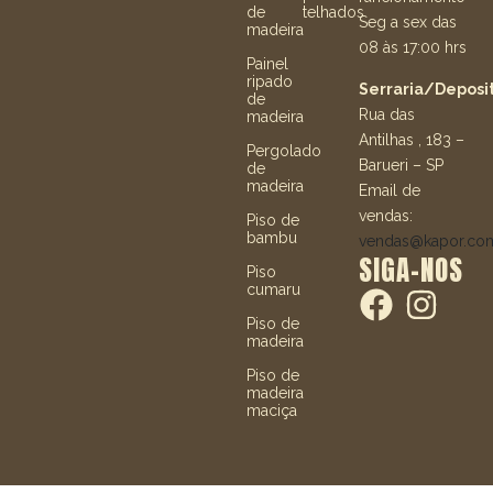
de
telhados
Seg a sex das
madeira
08 às 17:00 hrs
Painel
ripado
Serraria/Deposit
de
Rua das
madeira
Antilhas , 183 –
Pergolado
Barueri – SP
de
madeira
Email de
vendas:
Piso de
bambu
vendas@kapor.co
SIGA-NOS
Piso
cumaru
Piso de
madeira
Piso de
madeira
maciça