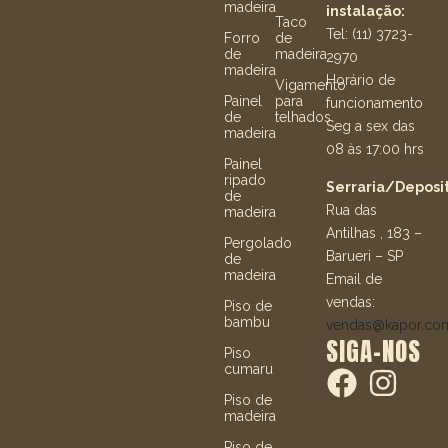
madeira
instalação:
Taco
Tel: (11) 3723-
Forro
de
de
madeira
2970
madeira
Horário de
Vigamento
Painel
para
funcionamento
de
telhados
Seg a sex das
madeira
08 às 17:00 hrs
Painel
ripado
Serraria/Deposit
de
Rua das
madeira
Antilhas , 183 –
Pergolado
Barueri – SP
de
madeira
Email de
vendas:
Piso de
bambu
vendas@kapor.co
SIGA-NOS
Piso
cumaru
Piso de
madeira
Piso de