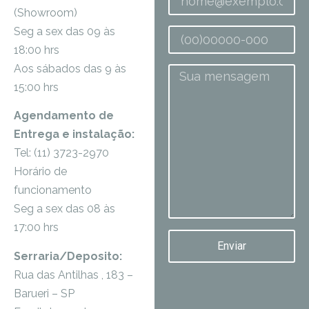
(Showroom)
Seg a sex das 09 às
18:00 hrs
Aos sábados das 9 às
15:00 hrs
Agendamento de
Entrega e instalação:
Tel: (11) 3723-2970
Horário de
funcionamento
Seg a sex das 08 às
17:00 hrs
Enviar
Serraria/Deposito:
Rua das Antilhas , 183 –
Barueri – SP