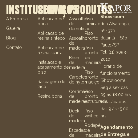
INSTITUCIONAL
SERVIÇOS
PRODUTOS
Showroom
A Empresa
Aplicacao de
Assoalho
Piso
Rua Alvarenga,
bona
de
laminado
Galeira
demolicao
nº 1370 –
Aplicacao de
Piso
Butantã – São
Blog
resina sinteco
Assoalho
pronto
de
Paulo/SP
Contato
Aplicacao de
Piso
madeira
Tel: (11) 3093-
resina skania
pronto
Brise
de
2010
Instalacao e
de
madeira
Horário de
acabamento de
madeira
piso
Piso
funcionamento
Carpetes
pronto
(Showroom)
Raspagem de
de nylon
maciço
taco
Seg a sex das
Corrimão
Piso
09 às 18:00 hrs
Resina bona
de
pronto
madeira
estruturado
Aos sábados
das 9 às 15:00
Deck
Piso
hrs
de
vinílico
madeira
Rodapé
Agendamento
Escadas
de
de Entrega e
de
madeira