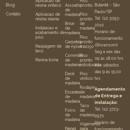
Aplicacao de
Piso
Butantã – São
Blog
resina sinteco
Assoalho
pronto
de
Paulo/SP
Contato
Aplicacao de
Piso
madeira
Tel: (11) 3093-
resina skania
pronto
Brise
de
2010
Instalacao e
de
madeira
Horário de
acabamento de
madeira
piso
Piso
funcionamento
Carpetes
pronto
(Showroom)
Raspagem de
de nylon
maciço
taco
Seg a sex das
Corrimão
Piso
09 às 18:00 hrs
Resina bona
de
pronto
madeira
estruturado
Aos sábados
das 9 às 15:00
Deck
Piso
hrs
de
vinílico
madeira
Rodapé
Agendamento
Escadas
de
de Entrega e
de
madeira
madeira
instalação:
Taco
Tel: (11) 3723-
Forro
de
de
madeira
2970
madeira
Horário de
Vigamento
Painel
para
funcionamento