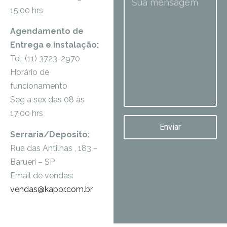
15:00 hrs
Agendamento de
Entrega e instalação:
Tel: (11) 3723-2970
Horário de
funcionamento
Seg a sex das 08 às
17:00 hrs
Enviar
Serraria/Deposito:
Rua das Antilhas , 183 –
Barueri – SP
Email de vendas:
vendas@kapor.com.br