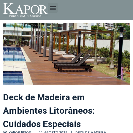
A EMPRESA
TIPOS DE MADEIRA
Deck de Madeira em
Ambientes Litorâneos:
Cuidados Especiais
KAPOR PISOS
11 AGOSTO 2025
DECK DE MADEIRA