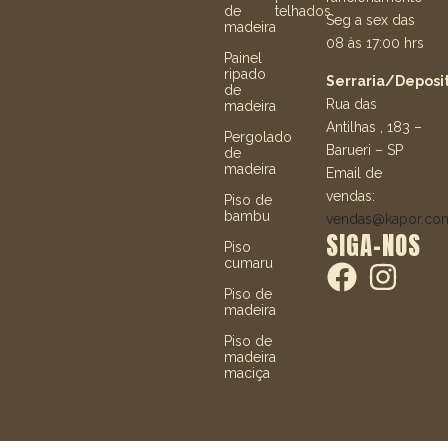
de
telhados
Seg a sex das
madeira
08 às 17:00 hrs
Painel
ripado
Serraria/Deposit
de
Rua das
madeira
Antilhas , 183 –
Pergolado
Barueri – SP
de
madeira
Email de
vendas:
Piso de
bambu
vendas@kapor.co
SIGA-NOS
Piso
cumaru
Piso de
madeira
Piso de
madeira
maciça