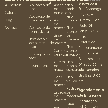
Showroom
A Empresa
Aplicacao de
Assoalho
Piso
Rua Alvarenga,
bona
de
laminado
Galeira
demolicao
nº 1370 –
Aplicacao de
Piso
Butantã – São
Blog
resina sinteco
Assoalho
pronto
de
Paulo/SP
Contato
Aplicacao de
Piso
madeira
Tel: (11) 3093-
resina skania
pronto
Brise
de
2010
Instalacao e
de
madeira
Horário de
acabamento de
madeira
piso
Piso
funcionamento
Carpetes
pronto
(Showroom)
Raspagem de
de nylon
maciço
taco
Seg a sex das
Corrimão
Piso
09 às 18:00 hrs
Resina bona
de
pronto
madeira
estruturado
Aos sábados
das 9 às 15:00
Deck
Piso
hrs
de
vinílico
madeira
Rodapé
Agendamento
Escadas
de
de Entrega e
de
madeira
madeira
instalação:
Taco
Tel: (11) 3723-
Forro
de