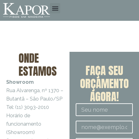
A EMPRESA
TIPOS DE MADEIRA
ONDE
FAÇA SEU
ESTAMOS
ORÇAMENTO
Showroom
Rua Alvarenga, nº 1370 –
AGORA!
Butantã – São Paulo/SP
Tel: (11) 3093-2010
Horário de
funcionamento
(Showroom)