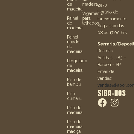
de
madeira
2970
madeira
Horário de
Vigamento
Painel
para
funcionamento
de
telhados
Seg a sex das
madeira
08 às 17:00 hrs
Painel
ripado
Serraria/Deposit
de
Rua das
madeira
Antilhas , 183 –
Pergolado
Barueri – SP
de
madeira
Email de
vendas:
Piso de
bambu
vendas@kapor.co
SIGA-NOS
Piso
cumaru
Piso de
madeira
Piso de
madeira
maciça