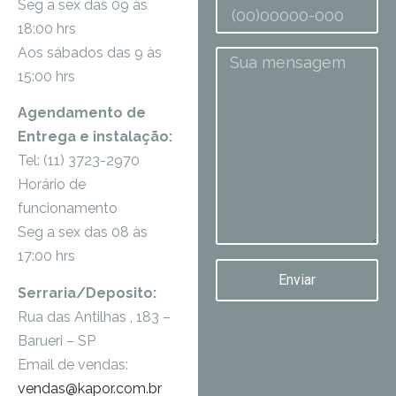
Seg a sex das 09 às
18:00 hrs
Aos sábados das 9 às
15:00 hrs
Agendamento de
Entrega e instalação:
Tel: (11) 3723-2970
Horário de
funcionamento
Seg a sex das 08 às
17:00 hrs
Enviar
Serraria/Deposito:
Rua das Antilhas , 183 –
Barueri – SP
Email de vendas:
vendas@kapor.com.br