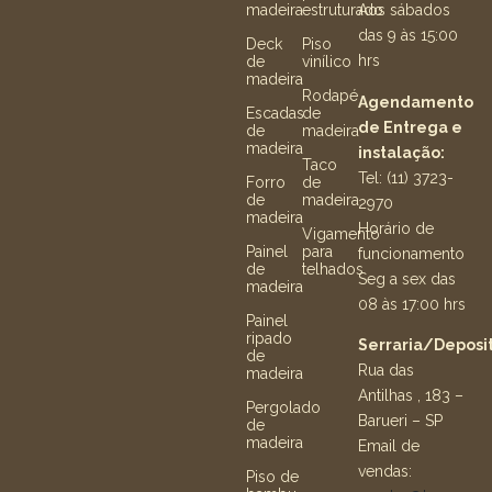
madeira
estruturado
Aos sábados
das 9 às 15:00
Deck
Piso
hrs
de
vinílico
madeira
Rodapé
Agendamento
Escadas
de
de Entrega e
de
madeira
madeira
instalação:
Taco
Tel: (11) 3723-
Forro
de
de
madeira
2970
madeira
Horário de
Vigamento
Painel
para
funcionamento
de
telhados
Seg a sex das
madeira
08 às 17:00 hrs
Painel
ripado
Serraria/Deposit
de
Rua das
madeira
Antilhas , 183 –
Pergolado
Barueri – SP
de
madeira
Email de
vendas:
Piso de