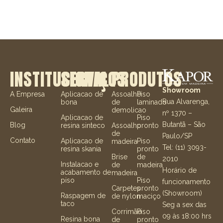
INSTITUCIONAL
SERVIÇOS
PRODUTOS
Showroom
A Empresa
Aplicacao de
Assoalho
Piso
Rua Alvarenga,
bona
de
laminado
Galeira
demolicao
nº 1370 –
Aplicacao de
Piso
Butantã – São
Blog
resina sinteco
Assoalho
pronto
de
Paulo/SP
Contato
Aplicacao de
Piso
madeira
Tel: (11) 3093-
resina skania
pronto
Brise
de
2010
Instalacao e
de
madeira
Horário de
acabamento de
madeira
piso
Piso
funcionamento
Carpetes
pronto
(Showroom)
Raspagem de
de nylon
maciço
taco
Seg a sex das
Corrimão
Piso
09 às 18:00 hrs
Resina bona
de
pronto