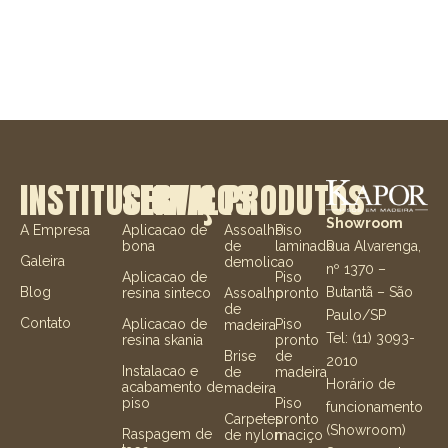
INSTITUCIONAL
SERVIÇOS
PRODUTOS
Showroom
A Empresa
Aplicacao de
Assoalho
Piso
Rua Alvarenga,
bona
de
laminado
Galeira
demolicao
nº 1370 –
Aplicacao de
Piso
Butantã – São
Blog
resina sinteco
Assoalho
pronto
de
Paulo/SP
Contato
Aplicacao de
Piso
madeira
Tel: (11) 3093-
resina skania
pronto
Brise
de
2010
Instalacao e
de
madeira
Horário de
acabamento de
madeira
piso
Piso
funcionamento
Carpetes
pronto
(Showroom)
Raspagem de
de nylon
maciço