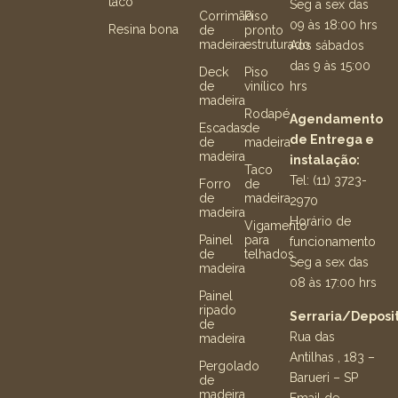
taco
Seg a sex das
Corrimão
Piso
09 às 18:00 hrs
Resina bona
de
pronto
madeira
estruturado
Aos sábados
das 9 às 15:00
Deck
Piso
hrs
de
vinílico
madeira
Rodapé
Agendamento
Escadas
de
de Entrega e
de
madeira
madeira
instalação:
Taco
Tel: (11) 3723-
Forro
de
de
madeira
2970
madeira
Horário de
Vigamento
Painel
para
funcionamento
de
telhados
Seg a sex das
madeira
08 às 17:00 hrs
Painel
ripado
Serraria/Deposit
de
Rua das
madeira
Antilhas , 183 –
Pergolado
Barueri – SP
de
madeira
Email de